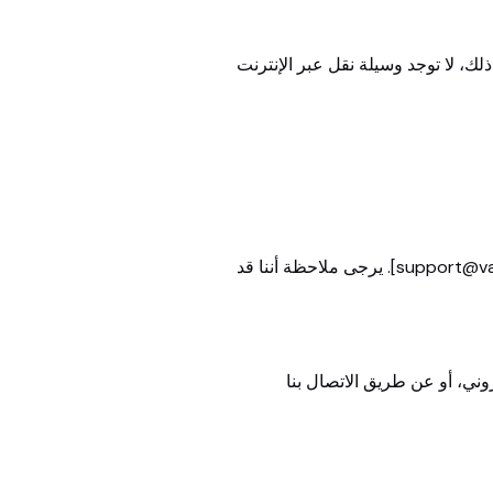
لك، لا توجد وسيلة نقل عبر الإنترنت
يمكنك مراجعة معلوماتك الشخصية أو تحديثها أو طلب حذفها عن طريق الاتصال بنا عبر [support@vagustravelco.com]. يرجى ملاحظة أننا قد
روني، أو عن طريق الاتصال بنا