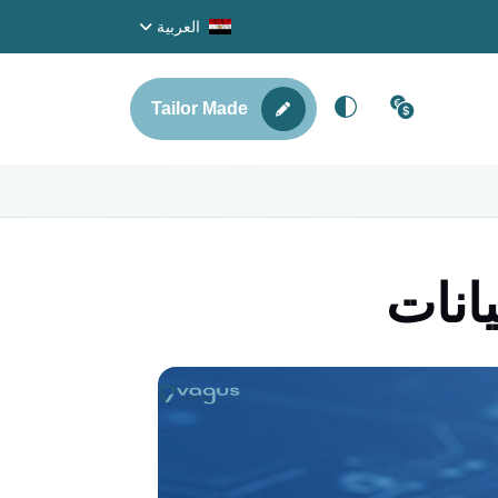
العربية
Tailor Made
انات